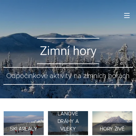
Zimní hory
Odpočinkové aktivity na zimních horách
LANOVÉ
DRÁHY A
SKI AREÁLY
VLEKY
HORY ŽIVĚ