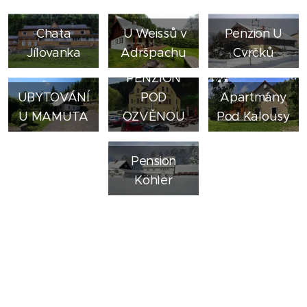
Chata
U Weissů v
Penzion U
Jílovanka
Adršpachu
Cvrčků
PENZION
UBYTOVÁNÍ
POD
Apartmány
U MAMUTA
OZVĚNOU
Pod Kalousy
Pension
Köhler