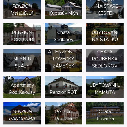
PENZION
NA STARÉ
VYHLÍDKA
Kubasův Mlýn
CESTĚ
PENZION
Chata
UBYTOVÁNÍ
PODLOUBÍ
Sedloňov
NA STATKU
RESTAURACE
A PENZION
CHATA
MLÝN U
LOVECKÝ
ROUBENKA
SKÁLY
ZÁMEČEK
SEDLOŇOV
Apartmány
UBYTOVÁNÍ U
Pod Kalousy
Penzion ROT
MAMUTA
PENZION
Penzion
Chata
PANORAMA
Podskalí
Jílovanka