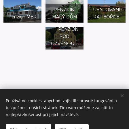
PENZION
UBYTOVÁNÍ
Penzion MBR
MALÝ DŮM
RATIBOŘICE
PENZION
POD
OZVĚNOU
Používáme cookies, abychom zajistili správné fungování a
bezpečnost našich stránek. Tím vám můžeme zajistit tu
nejlepší zkušenost při jejich návštěvě.
www.zimnihory.cz
www.letnihory.cz
www.moravskehory.cz www.ceskeapartmany.cz