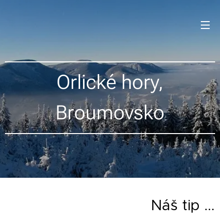
Orlické hory,
Broumovsko
Náš tip ...