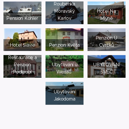
Roubenka
Moravský
Hotel Na
Pension Köhler
Karlov
Mlýně
Penzion U
Hotel Slávie
Penzion Květa
Cvrčků
Restaurace a
Penzion
Ubytování u
UBYTOVÁNÍ
Podloubí
Weissů
ŠVEC
Ubytování
Jakodoma