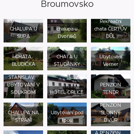
Broumovsko
Rekreační
CHALUPA U
chalupa u
chata ČERTŮV
SUPA
Dvořáků
DŮL
CHATA
CHATA U
Ubytování
BLUDIČKA
STUDÁNKY
Verner
MAŠEK
STANISLAV
UBYTOVÁNÍ V
PENZION
SOUKROMÍ
HOTEL ORLICE
TENDR
PENZION
CHALUPA NA
Ubytování pod
SLUNNÝ
STRÁNI
lípou
DVŮR
HOSPŮDKA
A PENZION