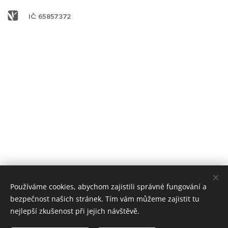
IČ: 65857372
Používáme cookies, abychom zajistili správné fungování a
bezpečnost našich stránek. Tím vám můžeme zajistit tu
nejlepší zkušenost při jejich návštěvě.
www.zimnihory.cz
www.letnihory.cz
www.moravskehory.cz www.ceskeapartmany.cz