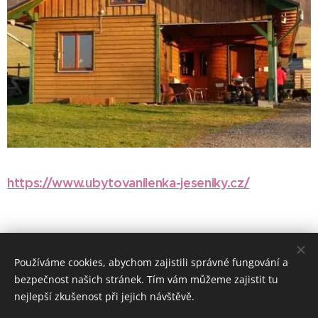
https://www.ubytovanilenka-jeseniky.cz/
Používáme cookies, abychom zajistili správné fungování a
bezpečnost našich stránek. Tím vám můžeme zajistit tu
nejlepší zkušenost při jejich návštěvě.
www.zimnihory.cz
www.letnihory.cz
www.moravskehory.cz www.ceskeapartmany.cz