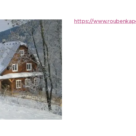
https://www.roubenkap