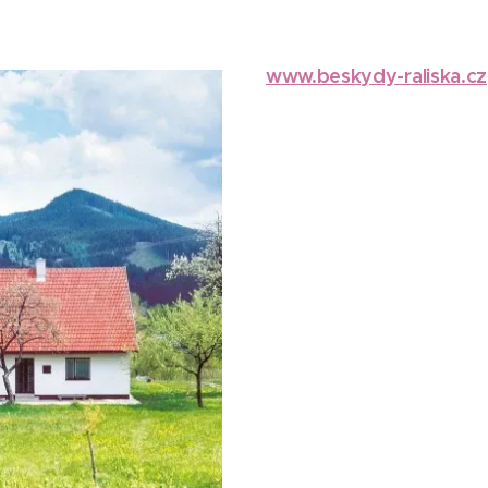
www.beskydy-raliska.cz