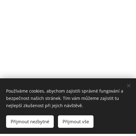
Používáme cookies, abychom zajistili správné fungování a
bezpečnost našich stránek. Tím vám můžeme zajistit tu
nejlepší zkušenost při jejich návštěvě.
www.zimnihory.cz
www.letnihory.cz
www.moravskehory.cz www.ceskeapartmany.cz
Přijmout nezbytné
Přijmout vše
Vytvořeno službou
Webnode
Cookies